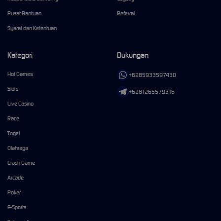
Pusat Bantuan
Referral
Syarat dan Ketentuan
Kategori
Dukungan
Hot Games
+6285933597430
Slots
+6281265579316
Live Casino
Race
Togel
Olahraga
Crash Game
Arcade
Poker
E-Sports