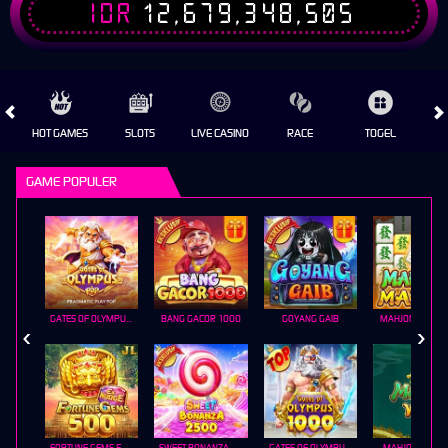
IDR
12,679,348,505
HOT GAMES
SLOTS
LIVE CASINO
RACE
TOGEL
OL
GAME POPULER
GATES OF OLYMPUS POP
BANG GACOR 1000
GOYANG GAIB
MAHJONG MAX
FORTUNE GEMS 500
SWEET BONANZA 2500
GATES OF OLYMPUS 1000
MAHJONG WAYS