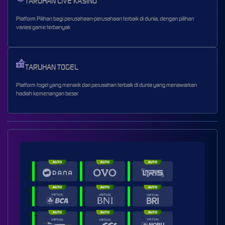
TARUHAN LIVE KASINO
Platform Pilihan bagi perusahaan-perusahaan terbaik di dunia, dengan pilihan
variasi game terbanyak
TARUHAN TOGEL
Platform togel yang menarik dari perusahan terbaik di dunia yang menawarkan
hadiah kemenangan besar