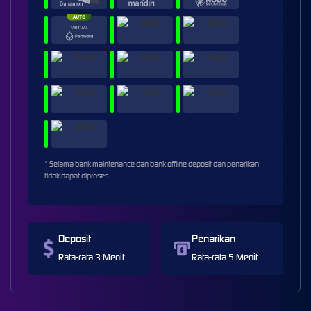
* Selama bank maintenance dan bank offline deposit dan penarikan
tidak dapat diproses
Deposit
Penarikan
Rata-rata 3 Menit
Rata-rata 5 Menit