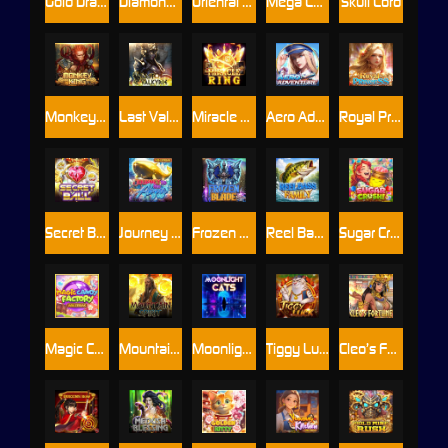
Gold Dragon
Diamond Mask
Oriental Treasures
Mega Cave
Skull Lord
Monkey King
Last Valkyrie
Miracle Ring
Aero Adventure
Royal Princess
Secret Ball
Journey to the Abyss
Frozen Blade
Reel Bass Family
Sugar Crush!
Magic Candy Factory
Mountain Spirit
Moonlight Cats
Tiggy Luck
Cleo’s Fortune