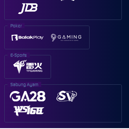
Poker
E-Sports
Sabung Ayam