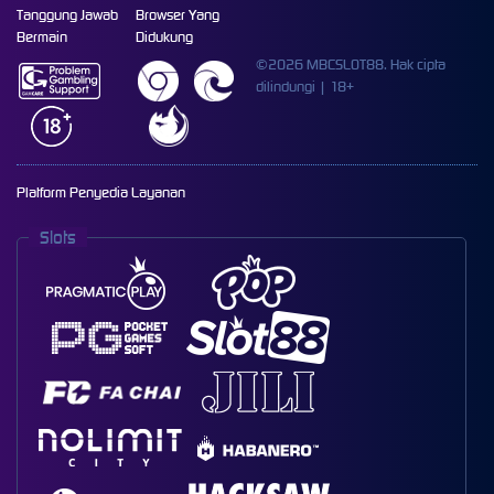
Tanggung Jawab
Browser Yang
Bermain
Didukung
©2026 MBCSLOT88. Hak cipta
dilindungi | 18+
Platform Penyedia Layanan
Slots