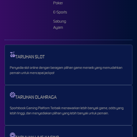
Poker
E-Sports
Sabung
Ayam
TARUHAN SLOT
Penyedia slot online dengan beragam pilihan game menarik yang memudahkan
pemain untuk mencapai jackpot
TARUHAN OLAHRAGA
Sportsbook Gaming Platform Terbaik menawarkan lebih banyak game, odds yang
lebih tinggi, dan menyediakan pilihan yang lebih banyak untuk pemain.