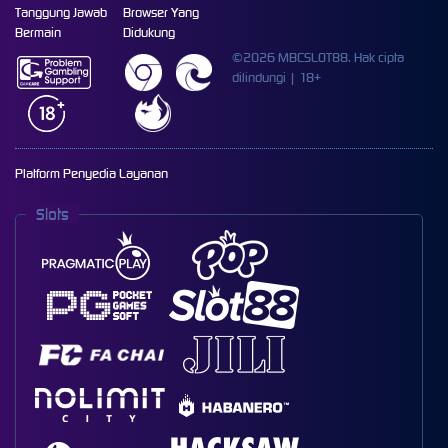
Tanggung Jawab
Browser Yang
Bermain
Didukung
©2026 MBCSLOT88. Hak cipta
dilindungi | 18+
Platform Penyedia Layanan
Slots