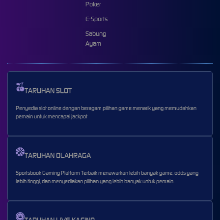
Poker
E-Sports
Sabung
Ayam
TARUHAN SLOT
Penyedia slot online dengan beragam pilihan game menarik yang memudahkan
pemain untuk mencapai jackpot
TARUHAN OLAHRAGA
Sportsbook Gaming Platform Terbaik menawarkan lebih banyak game, odds yang
lebih tinggi, dan menyediakan pilihan yang lebih banyak untuk pemain.