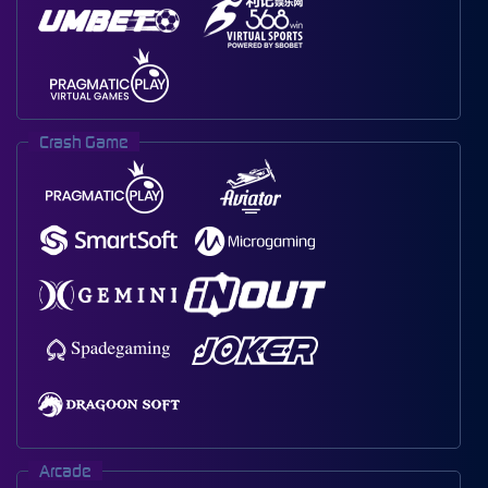
Crash Game
Arcade