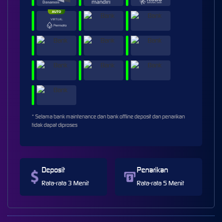
* Selama bank maintenance dan bank offline deposit dan penarikan
tidak dapat diproses
Deposit
Penarikan
Rata-rata 3 Menit
Rata-rata 5 Menit