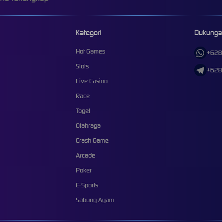
Kategori
Dukunga
Hot Games
+62
Slots
+628
Live Casino
Race
Togel
Olahraga
Crash Game
Arcade
Poker
E-Sports
Sabung Ayam