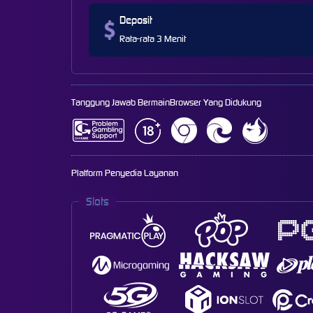
Deposit
Rata-rata 3 Menit
Tanggung Jawab Bermain
Browser Yang Didukung
Platform Penyedia Layanan
Slots