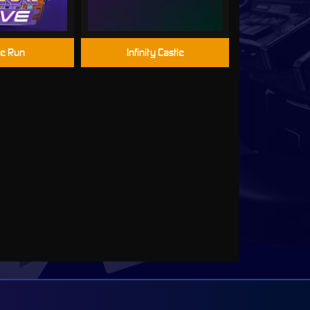
e Run
Infinity Castle