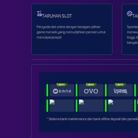
TARUHAN SLOT
TA
Penyedia slot online dengan beragam pilihan
Sportsb
game menarik yang memudahkan pemain untuk
menawar
mencapai jackpot
tinggi,
banyak 
* Selama bank maintenance dan bank offline deposit dan penarik