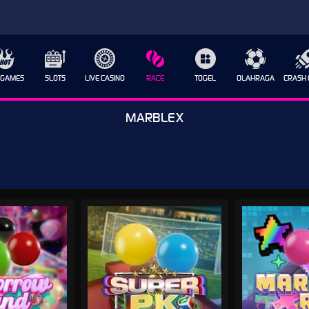
 GAMES
SLOTS
LIVE CASINO
RACE
TOGEL
OLAHRAGA
CRASH
MARBLEX